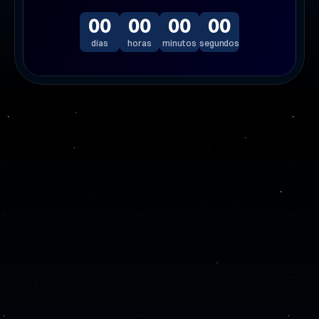
00
00
00
00
días
horas
minutos
segundos