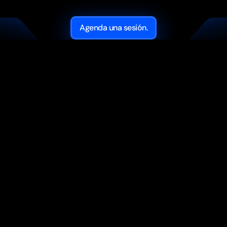
CLIENTES
SOBRE
MI:
Agenda una sesión.
MIKE MUNZVIL
@mikemunzvil