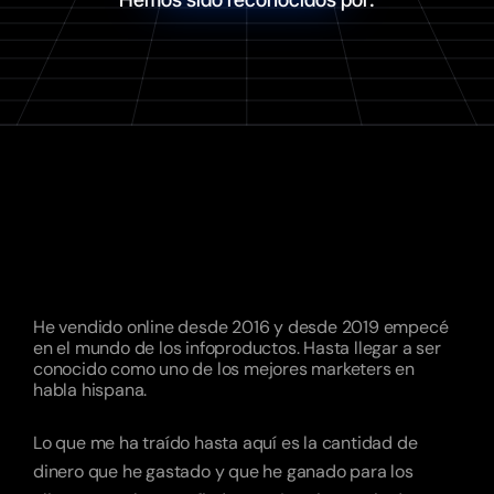
¿QUIÉN
ES
ALBERT
NAVARRO?
Soy
Consultor
y
Director
de
Marketing
de
múltiples
negocios
de
cursos
que
rebasan
las
7
cifras
anuales.
He vendido online desde 2016 y desde 2019 empecé 
en el mundo de los infoproductos. Hasta llegar a ser 
conocido como uno de los mejores marketers en 
habla hispana.
Lo que me ha traído hasta aquí es la cantidad de 
dinero que he gastado y que he ganado para los 