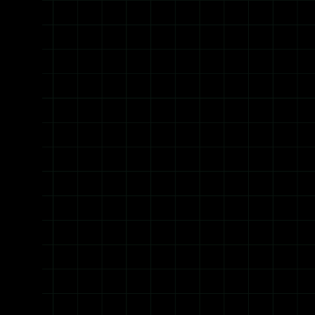
TRABAJA CON  
ALBERT NAVARRO.
Adquiere la experiencia, metodología y guía de un 
marketer que ha creado estrategias para vender 
más de 28,000,000 USD en cursos online.   
Conoce cómo puedo ayudarte. 👇
CONSULTORÍA Y  
DIRECCIÓN DE 
MARKETING.
Ya sea que hagas lanzamientos, webinars, VSL o 
vendas por historias. Te ayudo a crear 
estrategias innovadoras, ver los puntos ciegos y 
encontrar las principales decisiones de 