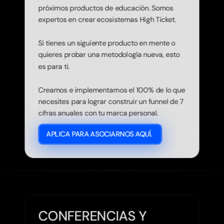
próximos productos de educación. Somos 
expertos en crear ecosistemas High Ticket.

Si tienes un siguiente producto en mente o 
quieres probar una metodología nueva, esto 
es para ti. 

Creamos e implementamos el 100% de lo que 
necesites para lograr construir un funnel de 7 
APLICA PARA ASOCIARNOS AQUÍ. 
CONFERENCIAS Y 