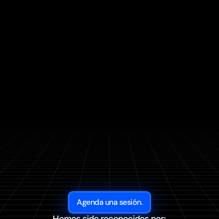
MAURICIO BENOIST 
@mauriciobenoist
“Obtuvimos el Hotmart Galaxy, 
facturando más de 7,000,000 de 
dólares.
Lo que es tecnología, ads, estrategia 
y comunicación lo tienen muy 
controlado… Dentro de todas las 
empresas con las que hemos 
colaborado, es la mejor”
Hoy con Mauricio hemos lanzado más 
de 15 veces, generando millones de 
dólares en ganancias, año con año.
Agenda una sesión.
Hemos sido reconocidos por: